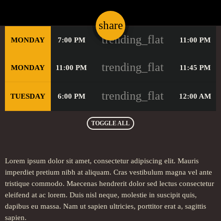
share
email
trending_flat
MONDAY
7:00 PM
11:00 PM
trending_flat
MONDAY
11:00 PM
11:45 PM
trending_flat
TUESDAY
6:00 PM
12:00 AM
TOGGLE ALL
Lorem ipsum dolor sit amet, consectetur adipiscing elit. Mauris
imperdiet pretium nibh at aliquam. Cras vestibulum magna vel ante
tristique commodo. Maecenas hendrerit dolor sed lectus consectetur
eleifend at ac lorem. Duis nisl neque, molestie in suscipit quis,
dapibus eu massa. Nam ut sapien ultricies, porttitor erat a, sagittis
sapien.