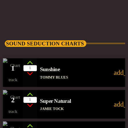
SOUND SEDUCTION CHARTS
1
1
Sunshine
add_
TOMMY BLUES
2
1
Super Natural
add_
JAMIE TOCK