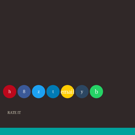
email
RATE IT