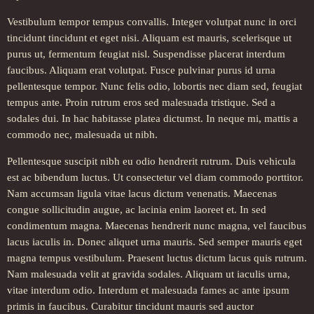
Vestibulum tempor tempus convallis. Integer volutpat nunc in orci
tincidunt tincidunt et eget nisi. Aliquam est mauris, scelerisque ut
purus ut, fermentum feugiat nisl. Suspendisse placerat interdum
faucibus. Aliquam erat volutpat. Fusce pulvinar purus id urna
pellentesque tempor. Nunc felis odio, lobortis nec diam sed, feugiat
tempus ante. Proin rutrum eros sed malesuada tristique. Sed a
sodales dui. In hac habitasse platea dictumst. In neque mi, mattis a
commodo nec, malesuada ut nibh.
Pellentesque suscipit nibh eu odio hendrerit rutrum. Duis vehicula
est ac bibendum luctus. Ut consectetur vel diam commodo porttitor.
Nam accumsan ligula vitae lacus dictum venenatis. Maecenas
congue sollicitudin augue, ac lacinia enim laoreet et. In sed
condimentum magna. Maecenas hendrerit nunc magna, vel faucibus
lacus iaculis in. Donec aliquet urna mauris. Sed semper mauris eget
magna tempus vestibulum. Praesent luctus dictum lacus quis rutrum.
Nam malesuada velit at gravida sodales. Aliquam ut iaculis urna,
vitae interdum odio. Interdum et malesuada fames ac ante ipsum
primis in faucibus. Curabitur tincidunt mauris sed auctor