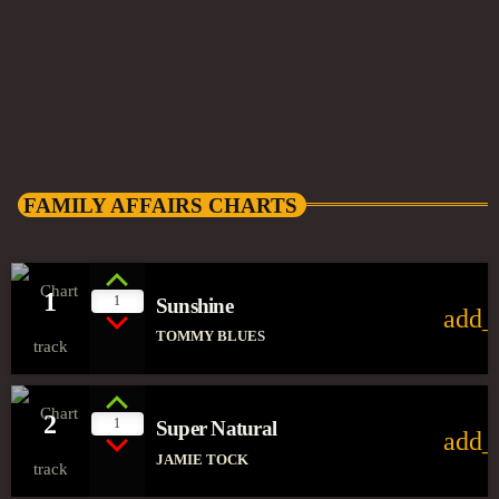
Yana Bolder
FAMILY AFFAIRS CHARTS
1
1
Sunshine
add_
TOMMY BLUES
2
1
Super Natural
add_
JAMIE TOCK