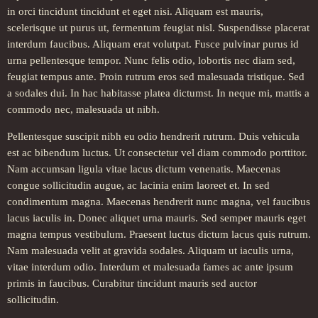
in orci tincidunt tincidunt et eget nisi. Aliquam est mauris,
scelerisque ut purus ut, fermentum feugiat nisl. Suspendisse placerat
interdum faucibus. Aliquam erat volutpat. Fusce pulvinar purus id
urna pellentesque tempor. Nunc felis odio, lobortis nec diam sed,
feugiat tempus ante. Proin rutrum eros sed malesuada tristique. Sed
a sodales dui. In hac habitasse platea dictumst. In neque mi, mattis a
commodo nec, malesuada ut nibh.
Pellentesque suscipit nibh eu odio hendrerit rutrum. Duis vehicula
est ac bibendum luctus. Ut consectetur vel diam commodo porttitor.
Nam accumsan ligula vitae lacus dictum venenatis. Maecenas
congue sollicitudin augue, ac lacinia enim laoreet et. In sed
condimentum magna. Maecenas hendrerit nunc magna, vel faucibus
lacus iaculis in. Donec aliquet urna mauris. Sed semper mauris eget
magna tempus vestibulum. Praesent luctus dictum lacus quis rutrum.
Nam malesuada velit at gravida sodales. Aliquam ut iaculis urna,
vitae interdum odio. Interdum et malesuada fames ac ante ipsum
primis in faucibus. Curabitur tincidunt mauris sed auctor
sollicitudin.