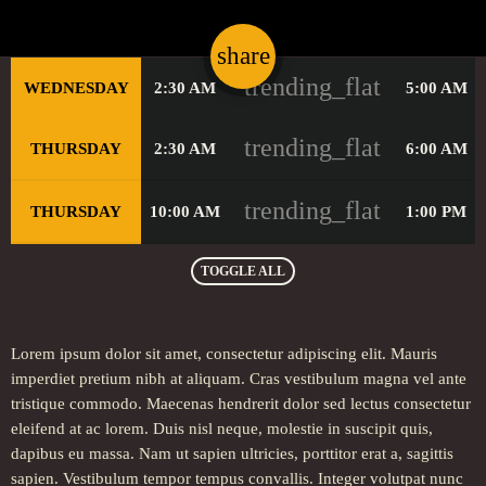
share
email
trending_flat
WEDNESDAY
2:30 AM
5:00 AM
trending_flat
THURSDAY
2:30 AM
6:00 AM
trending_flat
THURSDAY
10:00 AM
1:00 PM
TOGGLE ALL
Lorem ipsum dolor sit amet, consectetur adipiscing elit. Mauris
imperdiet pretium nibh at aliquam. Cras vestibulum magna vel ante
tristique commodo. Maecenas hendrerit dolor sed lectus consectetur
eleifend at ac lorem. Duis nisl neque, molestie in suscipit quis,
dapibus eu massa. Nam ut sapien ultricies, porttitor erat a, sagittis
sapien. Vestibulum tempor tempus convallis. Integer volutpat nunc