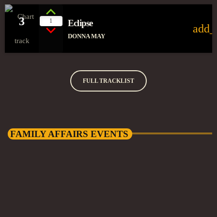
3
1
Eclipse
add_
DONNA MAY
FULL TRACKLIST
FAMILY AFFAIRS EVENTS
22
SEP 2026
SCALA KINGS CROSS — LONDON
Beach Festival